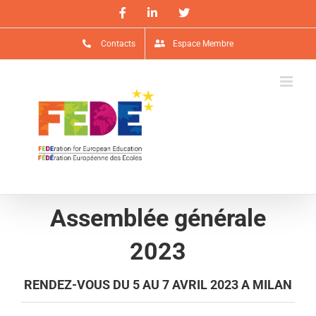
Passer
Facebook
LinkedIn
X
au
contenu
Contacts
Espace Membre
Assemblée générale
2023
RENDEZ-VOUS DU 5 AU 7 AVRIL 2023 A MILAN