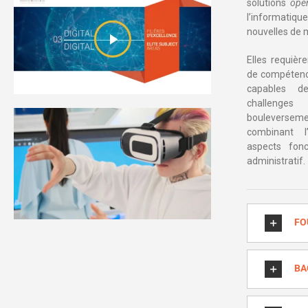
solutions
ope
l’informatiq
nouvelles de m
Elles requièr
de compétence
capables d
challenges
bouleverseme
combinant l
aspects fonc
administratif.
FO
BA