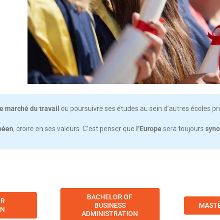
le marché du travail
ou poursuivre ses études au sein d’autres écoles pr
opéen
, croire en ses valeurs. C’est penser que
l’Europe
sera toujours
syno
BACHELOR OF
OR
BUSINESS
MASTÈ
EN
ADMINISTRATION