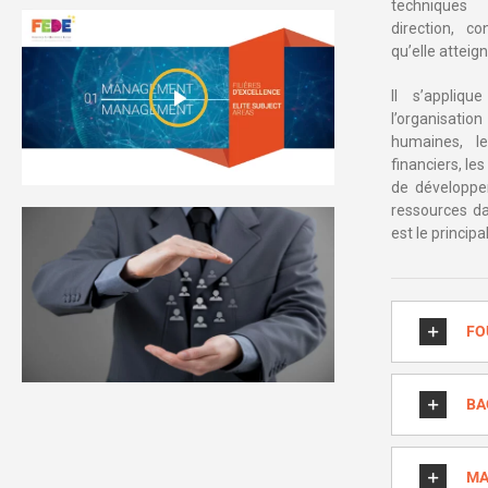
techniques (
direction, c
qu’elle atteign
Il s’appliqu
l’organisat
humaines, le
financiers, l
de développem
ressources d
est le princi
FO
BA
MA