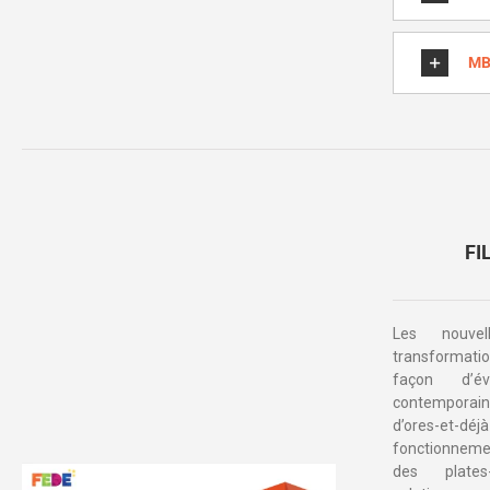
MB
FI
Les nouvel
transformati
façon d’
contemporain
d’ores-et
fonctionnemen
des plates