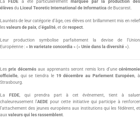
La
FEDE
a été particulièrement
marquée par la production de
élèves
du
Liceul Teoretic International de Informatica
de Bucarest.
Lauréats de leur catégorie d’âge, ces élèves ont brillamment mis en relie
les
valeurs de paix
, d’
égalité
, et de
respect
.
Leur production symbolise parfaitement la devise de l’Unio
Européenne : «
In varietate concordia
» («
Unie dans la diversité
»).
Les
prix décernés
aux apprenants seront remis lors d’une
cérémoni
officielle
, qui se tiendra le
19 décembre au Parlement Européen
, 
Strasbourg.
La
FEDE
, qui prendra part à cet événement, tient à salue
chaleureusement l’
AEDE
pour cette initiative qui participe à renforce
l’attachement des jeunes européens aux institutions qui les fédèrent, e
aux
valeurs qui les rassemblent
.