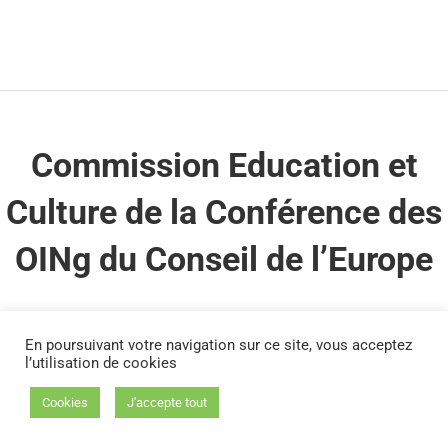
Commission Education et
Culture de la Conférence des
OINg du Conseil de l’Europe
En poursuivant votre navigation sur ce site, vous acceptez
l’utilisation de cookies
« La Fédération Européenne des Ecoles est
convaincue que l’accès à l’éducation pour tous
Cookies
J'accepte tout
constitue non seulement un droit fondamental