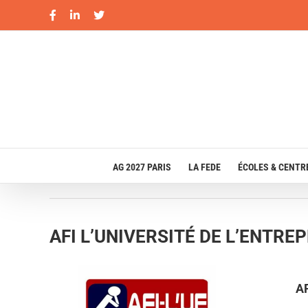
Passer
Facebook
LinkedIn
X
au
contenu
AG 2027 PARIS
LA FEDE
ÉCOLES & CENTR
AFI L’UNIVERSITÉ DE L’ENTRE
A