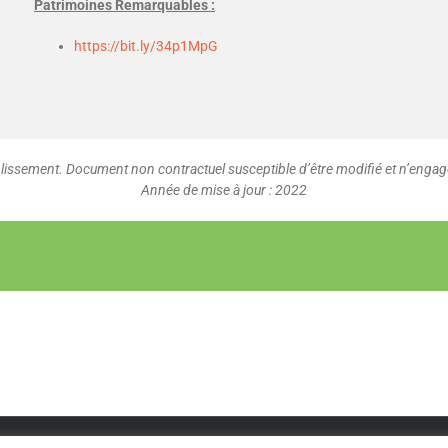
Patrimoines Remarquables :
https://bit.ly/34p1MpG
issement. Document non contractuel susceptible d’être modifié et n’engage
Année de mise à jour : 2022
STATUTS FEDE
|
REGLEMENT INTÉRIEUR
|
FAQ