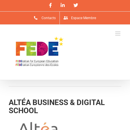
Passer
Facebook
LinkedIn
X
au
contenu
Contacts
Espace Membre
ALTÉA BUSINESS & DIGITAL
SCHOOL