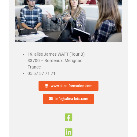
19, allée James WATT (Tour B)
33700 – Bordeaux, Mérignac
France
05 57 57 71 71
www.altea-formation.com
info@altea-bds.com