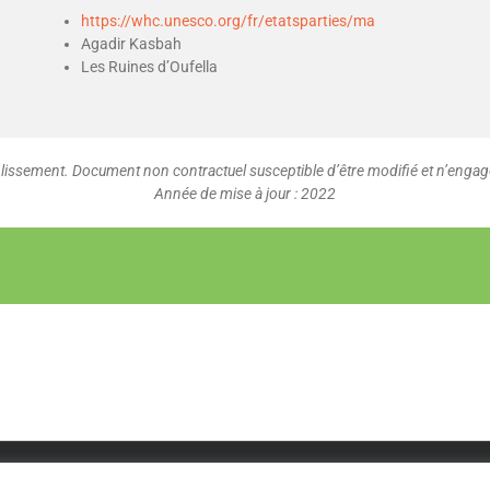
https://whc.unesco.org/fr/etatsparties/ma
Agadir Kasbah
Les Ruines d’Oufella
issement. Document non contractuel susceptible d’être modifié et n’engage
Année de mise à jour : 2022
STATUTS FEDE
|
REGLEMENT INTÉRIEUR
|
FAQ