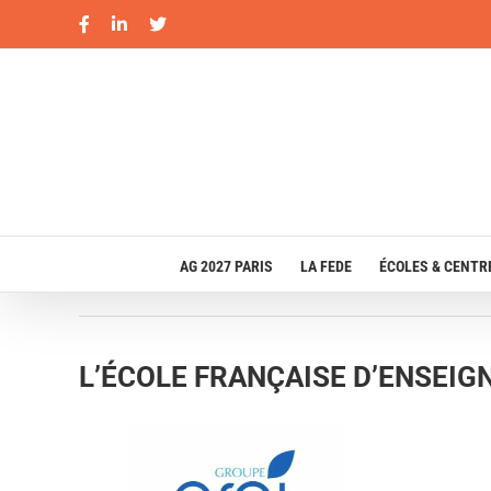
Passer
Facebook
LinkedIn
X
au
contenu
AG 2027 PARIS
LA FEDE
ÉCOLES & CENTR
L’ÉCOLE FRANÇAISE D’ENSEI