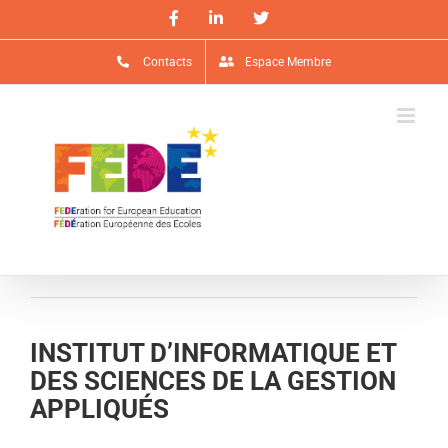
Passer
Facebook
LinkedIn
X
au
contenu
Contacts
Espace Membre
INSTITUT D’INFORMATIQUE ET
DES SCIENCES DE LA GESTION
APPLIQUÉS