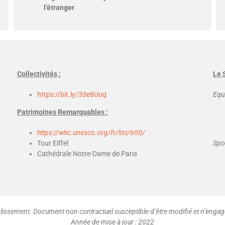
l’étranger
Collectivités :
Le 
https://bit.ly/33e8Uoq
Equ
Patrimoines Remarquables :
https://whc.unesco.org/fr/list/600/
Tour Eiffel
Spo
Cathédrale Notre-Dame de Paris
issement. Document non contractuel susceptible d’être modifié et n’engage
Année de mise à jour : 2022