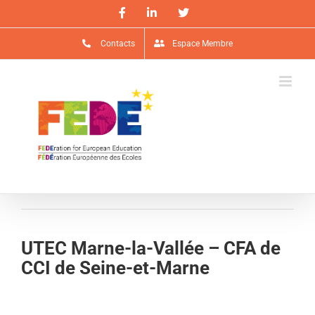
Passer
Facebook
LinkedIn
X
au
contenu
Contacts
Espace Membre
UTEC Marne-la-Vallée – CFA de
CCI de Seine-et-Marne